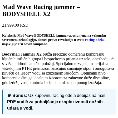
Mad Wave Racing jammer –
BODYSHELL X2
21.999,00
RSD
Kolekcija
Mad Wave BODYSHELL
jammer-a, oslonjena na vrhunsku
savremenu tehnologiju, donosi pravu revoluciju u svetu
racing odela
i
najavljuje eru novih šampiona.
Bodyshell Jammer X2
pruža precizno odmerenu kompresiju
ključnih mišićnih grupa i besprekorno prijanja uz telo, obezbeđujući
savršen hidrodinamički položaj. Specijalno razvijeni materijal sa
višeslojnim PTFE premazom značajno smanjuje otpor i omogućava
plivaču da „seče“ vodu sa izuzetnom lakoćom. Optimalni nivo
kompresije čini ga idealnim izborom za zahtevne duže discipline,
gde izdržljivost, kontrola i tehnika dolaze do punog izražaja.
📘
Bonus:
Uz kupovinu racing odela dobijaš na mail
PDF vodič za poboljšanje eksplozivnosti nožnih
udara u vodi
.