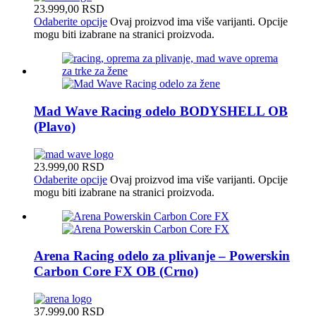
23.999,00
RSD
Odaberite opcije
Ovaj proizvod ima više varijanti. Opcije
mogu biti izabrane na stranici proizvoda.
Mad Wave Racing odelo BODYSHELL OB
(Plavo)
23.999,00
RSD
Odaberite opcije
Ovaj proizvod ima više varijanti. Opcije
mogu biti izabrane na stranici proizvoda.
Arena Racing odelo za plivanje – Powerskin
Carbon Core FX OB (Crno)
37.999,00
RSD