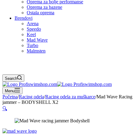
Oprema za bolje performanse
Oprema za bazene
Ostala oprema
Brendovi
Arena
Speedo
Keel
Mad Wave
Turbo
Malmsten
Besplatna dostava preko 5000
RSD
Tel: 060/426-0-426
Search
Menu
Početna
/
Racing odela
/
Racing odela za muškarce
/
Mad Wave Racing
jammer – BODYSHELL X2
🔍