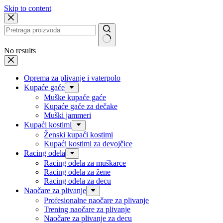
Skip to content
No results
Oprema za plivanje i vaterpolo
Kupaće gaće
Muške kupaće gaće
Kupaće gaće za dečake
Muški jammeri
Kupaći kostimi
Ženski kupaći kostimi
Kupaći kostimi za devojčice
Racing odela
Racing odela za muškarce
Racing odela za žene
Racing odela za decu
Naočare za plivanje
Profesionalne naočare za plivanje
Trening naočare za plivanje
Naočare za plivanje za decu