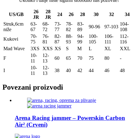
Ukoliko i dalje niste sigurni slobodno nas pozovite!
26
28
US/GB
24
26
28
30
32
34
JR
JR
Struk,6cm
63-
68-
73-
78-
83-
104-
90-96
97-103
niže
67
72
77
82
89
108
70-
76-
82-
88-
94-
100-
106-
112-
Kukovi
75
81
87
93
99
105
111
116
Mad Wave
3XS
XXS
XS
S
M
L
XL
XXL
10-
12-
F
60
65
70
75
80
-
11
13
10-
12-
I
38
40
42
44
46
48
11
13
Povezani proizvodi
Arena Racing jammer – Powerskin Carbon
Air² (Crveni)