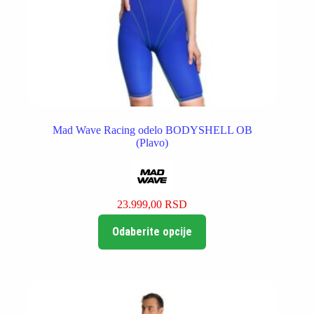
Mad Wave Racing odelo BODYSHELL OB
(Plavo)
23.999,00
RSD
Ovaj
Odaberite opcije
proizvod
ima
više
varijanti.
Opcije
mogu
biti