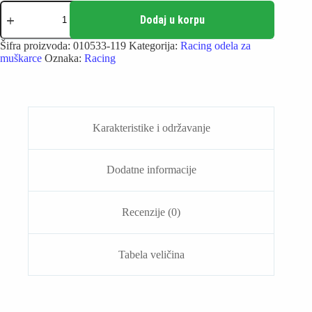
Arena
Racing
Dodaj u korpu
-
Powerskin
Šifra proizvoda:
010533-119
Kategorija:
Racing odela za
Impulso
muškarce
Oznaka:
Racing
Water
Jammer
količina
Karakteristike i održavanje
Dodatne informacije
Recenzije (0)
Tabela veličina