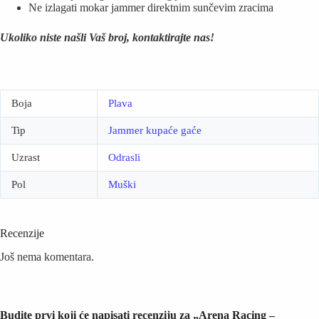
Ne izlagati mokar jammer direktnim sunčevim zracima
Ukoliko niste našli Vaš broj, kontaktirajte nas!
Boja
Plava
Tip
Jammer kupaće gaće
Uzrast
Odrasli
Pol
Muški
Recenzije
Još nema komentara.
Budite prvi koji će napisati recenziju za „Arena Racing –