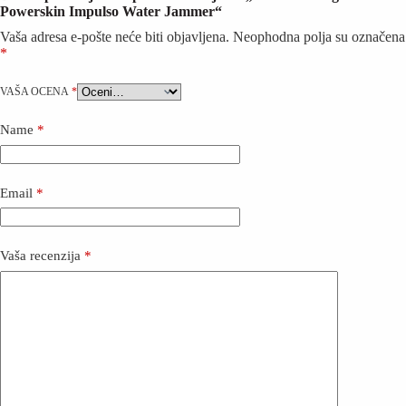
Powerskin Impulso Water Jammer“
Vaša adresa e-pošte neće biti objavljena.
Neophodna polja su označena
*
VAŠA OCENA
*
Name
*
Email
*
Vaša recenzija
*