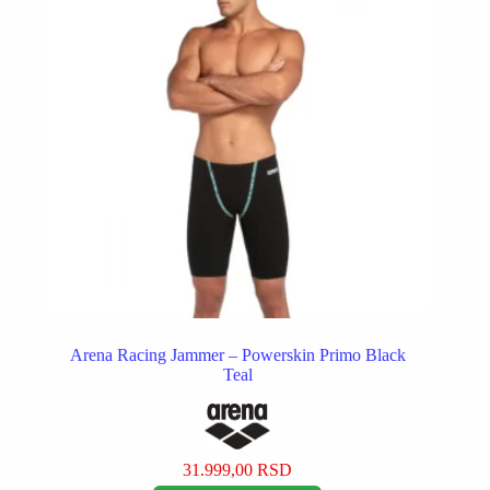
na
stranici
proizvoda.
Arena Racing Jammer – Powerskin Primo Black
Teal
31.999,00
RSD