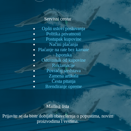
Servisni centar
Opšti uslovi poslovanja
Politika privatnosti
Postupak kupovine
Načini plaćanja
Plaćanje na rate bez kamate
Isporuka
Odustanak od kupovine
Reklamacije
Povraćaj sredstava
Zamena artikala
Česta pitanja
Brendiranje opreme
Mailing lista
Prijavite se da biste dobijali obaveštenja o popustima, novim
proizvodima i vestima.