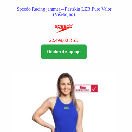
Speedo Racing jammer – Fastskin LZR Pure Valor
(Višebojno)
22.499,00
RSD
Ovaj
Odaberite opcije
proizvod
ima
više
varijanti.
Opcije
mogu
biti
izabrane
na
stranici
proizvoda.