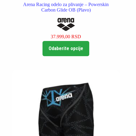
Arena Racing odelo za plivanje – Powerskin
Carbon Glide OB (Plavo)
37.999,00
RSD
Ovaj
Odaberite opcije
proizvod
ima
više
varijanti.
Opcije
mogu
biti
izabrane
na
stranici
proizvoda.