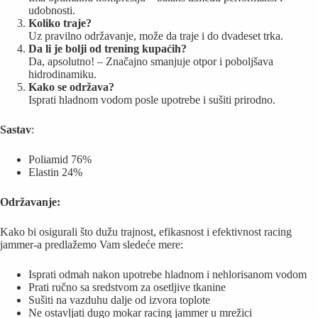
udobnosti.
Koliko traje?
Uz pravilno održavanje, može da traje i do dvadeset trka.
Da li je bolji od trening kupaćih?
Da, apsolutno! – Značajno smanjuje otpor i poboljšava
hidrodinamiku.
Kako se održava?
Isprati hladnom vodom posle upotrebe i sušiti prirodno.
Sastav
:
Poliamid 76%
Elastin 24%
Održavanje:
Kako bi osigurali što dužu trajnost, efikasnost i efektivnost racing
jammer-a predlažemo Vam sledeće mere:
Isprati odmah nakon upotrebe hladnom i nehlorisanom vodom
Prati ručno sa sredstvom za osetljive tkanine
Sušiti na vazduhu dalje od izvora toplote
Ne ostavljati dugo mokar racing jammer u mrežici