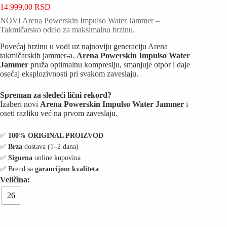
14.999,00
RSD
NOVI Arena Powerskin Impulso Water Jammer –
Takmičarsko odelo za maksimalnu brzinu.
Povećaj brzinu u vodi uz najnoviju generaciju Arena
takmičarskih jammer-a.
Arena Powerskin Impulso Water
Jammer
pruža optimalnu kompresiju, smanjuje otpor i daje
osećaj eksplozivnosti pri svakom zaveslaju.
Spreman za sledeći lični rekord?
Izaberi novi
Arena Powerskin Impulso Water Jammer
i
oseti razliku već na prvom zaveslaju.
✅️
100% ORIGINAL PROIZVOD
✅️
Brza
dostava (1–2 dana)
✅️
Sigurna
online kupovina
✅️ Brend sa
garancijom kvaliteta
26