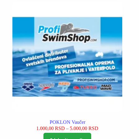
POKLON Vaučer
Raspon
1.000,00
RSD
–
5.000,00
RSD
cena:
Ovaj