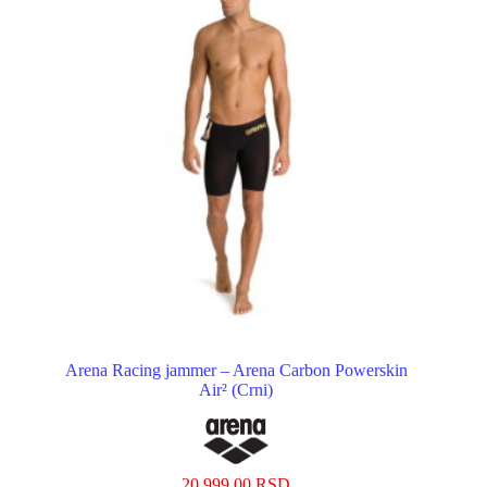
izabrane
na
stranici
proizvoda.
Arena Racing jammer – Arena Carbon Powerskin
Air² (Crni)
20.999,00
RSD