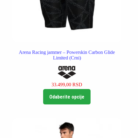
Arena Racing jammer – Powerskin Carbon Glide
Limited (Crni)
33.499,00
RSD
Ovaj
Odaberite opcije
proizvod
ima
više
varijanti.
Opcije
mogu
biti
izabrane