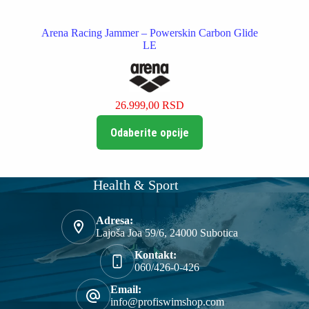
Arena Racing Jammer – Powerskin Carbon Glide
LE
26.999,00
RSD
Ovaj
Odaberite opcije
proizvod
ima
više
varijanti.
Opcije
Health & Sport
mogu
biti
izabrane
Adresa:
na
Lajoša Joa 59/6, 24000 Subotica
stranici
Kontakt:
proizvoda.
060/426-0-426
Email:
info@profiswimshop.com