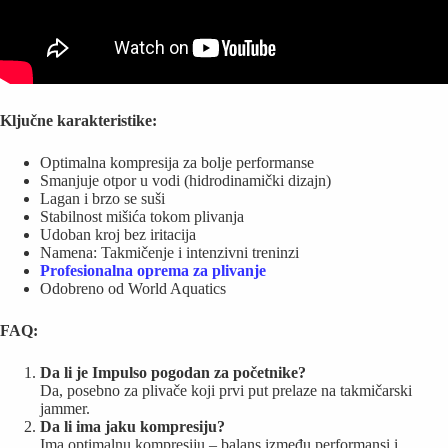
Ključne karakteristike:
Optimalna kompresija za bolje performanse
Smanjuje otpor u vodi (hidrodinamički dizajn)
Lagan i brzo se suši
Stabilnost mišića tokom plivanja
Udoban kroj bez iritacija
Namena: Takmičenje i intenzivni treninzi
Profesionalna oprema za plivanje
Odobreno od World Aquatics
FAQ:
Da li je Impulso pogodan za početnike?
Da, posebno za plivače koji prvi put prelaze na takmičarski
jammer.
Da li ima jaku kompresiju?
Ima optimalnu kompresiju – balans između performansi i