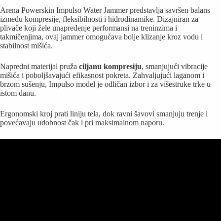
Arena Powerskin Impulso Water Jammer predstavlja savršen balans
između kompresije, fleksibilnosti i hidrodinamike. Dizajniran za
plivače koji žele unapređenje performansi na treninzima i
takmičenjima, ovaj jammer omogućava bolje klizanje kroz vodu i
stabilnost mišića.
Napredni materijal pruža
ciljanu kompresiju
, smanjujući vibracije
mišića i poboljšavajući efikasnost pokreta. Zahvaljujući laganom i
brzom sušenju, Impulso model je odličan izbor i za višestruke trke u
istom danu.
Ergonomski kroj prati liniju tela, dok ravni šavovi smanjuju trenje i
povećavaju udobnost čak i pri maksimalnom naporu.