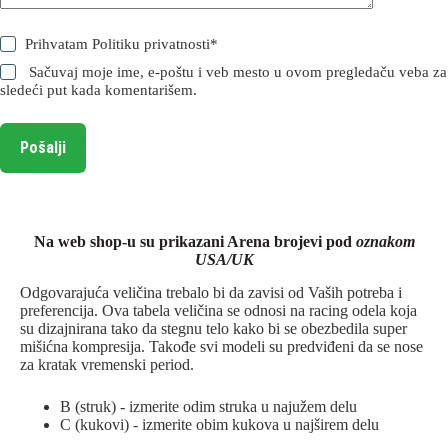
Prihvatam
Politiku privatnosti
*
Sačuvaj moje ime, e-poštu i veb mesto u ovom pregledaču veba za
sledeći put kada komentarišem.
Pošalji
Na web shop-u su prikazani Arena brojevi pod
oznakom
USA/UK
Odgovarajuća veličina trebalo bi da zavisi od Vaših potreba i
preferencija. Ova tabela veličina se odnosi na racing odela koja
su dizajnirana tako da stegnu telo kako bi se obezbedila super
mišićna kompresija. Takođe svi modeli su predviđeni da se nose
za kratak vremenski period.
B (struk) - izmerite odim struka u najužem delu
C (kukovi) - izmerite obim kukova u najširem delu