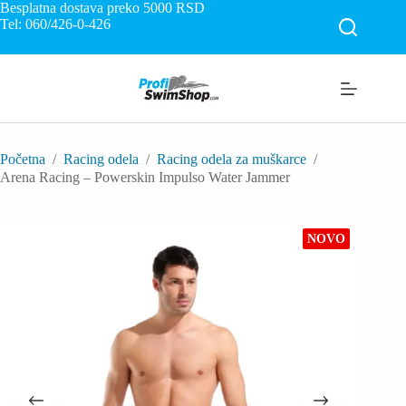
Skip
Besplatna dostava preko 5000
RSD
to
Tel: 060/426-0-426
content
Početna
/
Racing odela
/
Racing odela za muškarce
/
Arena Racing – Powerskin Impulso Water Jammer
NOVO