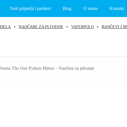
Naši prijatelji i partneri
Blog
O nama
Kontakt
ODELA
NAOČARE ZA PLIVANJE
VATERPOLO
RANČEVI I M
Arena The One Python Mirror – Naočare za plivanje