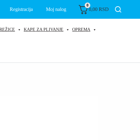
0
Registracija
Moj nalog
0,00
RSD
REŽICE
KAPE ZA PLIVANJE
OPREMA