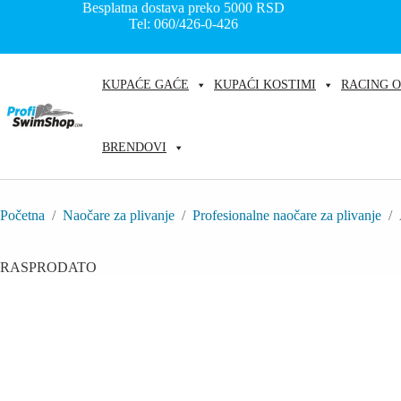
Skip
Besplatna dostava preko 5000
RSD
to
Tel: 060/426-0-426
content
KUPAĆE GAĆE
KUPAĆI KOSTIMI
RACING 
BRENDOVI
Početna
/
Naočare za plivanje
/
Profesionalne naočare za plivanje
/
RASPRODATO