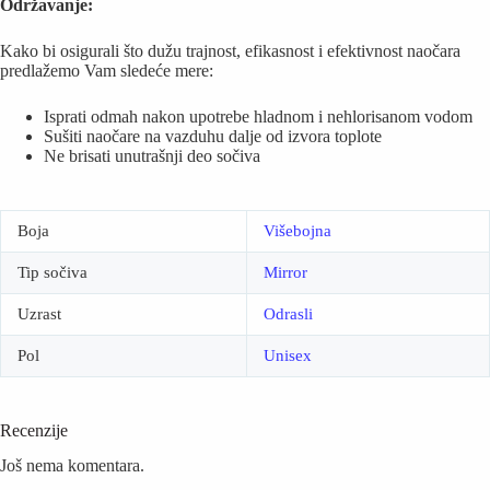
Održavanje:
Kako bi osigurali što dužu trajnost, efikasnost i efektivnost naočara
predlažemo Vam sledeće mere:
Isprati odmah nakon upotrebe hladnom i nehlorisanom vodom
Sušiti naočare na vazduhu dalje od izvora toplote
Ne brisati unutrašnji deo sočiva
Boja
Višebojna
Tip sočiva
Mirror
Uzrast
Odrasli
Pol
Unisex
Recenzije
Još nema komentara.