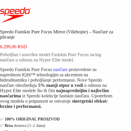
Speedo Fastskin Pure Focus Mirror (Višebojne) – Naočare za
plivanje
6.299,00
RSD
Poboljšan i usavršen model Fastskin Pure Focus racing
naočara u odnusu na
Hyper Elite model.
Speedo Fastskin Pure Focus
naočare
proizvedene su
naprednom
IQfit™
tehnologijm sa akcentom na
hidrodinamiku i poboljšanje performansi. Nove Speedo
naočare obezbeđuju
5% manji otpor u vodi
u odnosu na
Hyper Elite modele što ih čini
najnaprednijim i najbržim
naočarima
iz Speedo kolekcije fastskin naočara. Upotrebom
ovog modela u potpunosti se ostvaruje
sinergetski efekat:
brzine i performansi.
✅️
100% ORIGINAL PROIZVOD
✅️
Brza
dostava (1–2 dana)