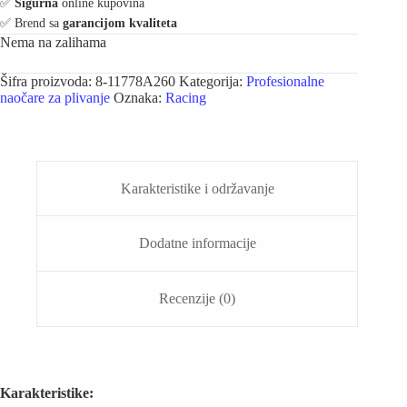
✅️
Sigurna
online kupovina
✅️ Brend sa
garancijom kvaliteta
Nema na zalihama
Šifra proizvoda:
8-11778A260
Kategorija:
Profesionalne
naočare za plivanje
Oznaka:
Racing
Karakteristike i održavanje
Dodatne informacije
Recenzije (0)
Karakteristike: