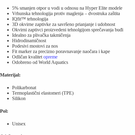
5% smanjen otpor u vodi u odnosu na Hyper Elite modele
Vrhunska tehnologija protiv maglenja – dvostruka zaštita
IQfit™ tehnologija
3D okvirne zaptivke za savršeno prianjanje i udobnost
Okvirni zaptivci proizvedeni tehnolgijom sprečavanja buđi
Idealno za plivačka takmičenja
Hidrodinamičnost
Podesivi mostovi za nos
Fit marker za precizno poravnavanje naočara i kape
Odličan kvalitet
opreme
Odobreno od World Aquatics
Materijal:
Polikarbonat
Termoplastični elastomeri (TPE)
Silikon
Pol:
Unisex