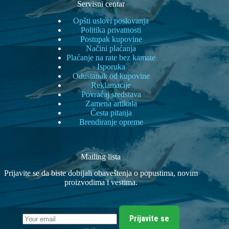
Servisni centar
Opšti uslovi poslovanja
Politika privatnosti
Postupak kupovine
Načini plaćanja
Plaćanje na rate bez kamate
Isporuka
Odustanak od kupovine
Reklamacije
Povraćaj sredstava
Zamena artikala
Česta pitanja
Brendiranje opreme
Mailing lista
Prijavite se da biste dobijali obaveštenja o popustima, novim
proizvodima i vestima.
Prijavite se