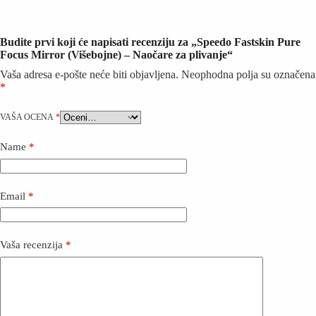
Budite prvi koji će napisati recenziju za „Speedo Fastskin Pure
Focus Mirror (Višebojne) – Naočare za plivanje“
Vaša adresa e-pošte neće biti objavljena.
Neophodna polja su označena
*
VAŠA OCENA
*
Name
*
Email
*
Vaša recenzija
*