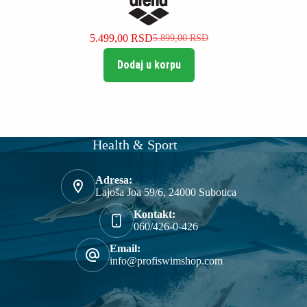
5.499,00
RSD
5.899,00
RSD
Originalna
Trenutna
cena
cena
Dodaj u korpu
je
je:
bila:
5.499,00 RSD.
5.899,00 RSD.
Health & Sport
Adresa:
Lajoša Joa 59/6, 24000 Subotica
Kontakt:
060/426-0-426
Email:
info@profiswimshop.com