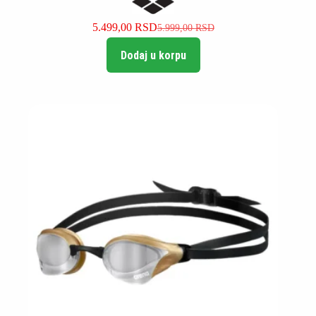
5.499,00
RSD
5.999,00
RSD
Originalna
Trenutna
cena
cena
Dodaj u korpu
je
je:
bila:
5.499,00 RSD.
5.999,00 RSD.