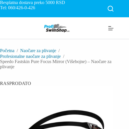
Skip
Besplatna dostava preko 5000
RSD
to
Tel: 060/426-0-426
content
Početna
/
Naočare za plivanje
/
Profesionalne naočare za plivanje
/
Speedo Fastskin Pure Focus Mirror (Višebojne) – Naočare za
plivanje
RASPRODATO