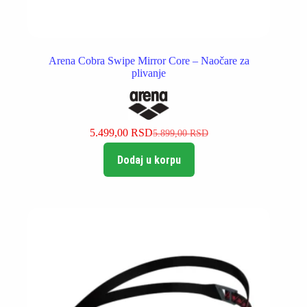
Arena Cobra Swipe Mirror Core – Naočare za
plivanje
5.499,00
RSD
5.899,00
RSD
Originalna
Trenutna
cena
cena
Dodaj u korpu
je
je:
bila:
5.499,00 RSD.
5.899,00 RSD.