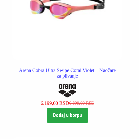
Arena Cobra Ultra Swipe Coral Violet – Naočare
za plivanje
6.199,00
RSD
6.899,00
RSD
Originalna
Trenutna
cena
cena
Dodaj u korpu
je
je:
bila:
6.199,00 RSD.
6.899,00 RSD.