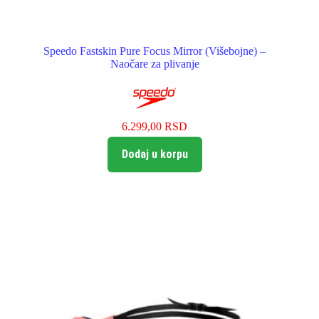
Speedo Fastskin Pure Focus Mirror (Višebojne) –
Naočare za plivanje
6.299,00
RSD
Dodaj u korpu