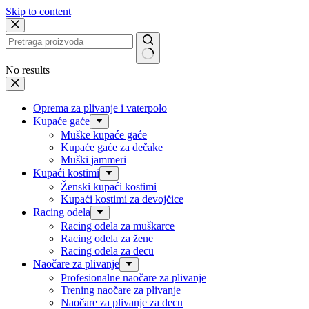
Skip to content
No results
Oprema za plivanje i vaterpolo
Kupaće gaće
Muške kupaće gaće
Kupaće gaće za dečake
Muški jammeri
Kupaći kostimi
Ženski kupaći kostimi
Kupaći kostimi za devojčice
Racing odela
Racing odela za muškarce
Racing odela za žene
Racing odela za decu
Naočare za plivanje
Profesionalne naočare za plivanje
Trening naočare za plivanje
Naočare za plivanje za decu