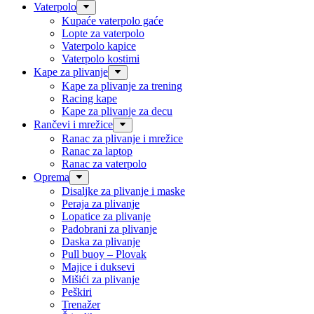
Vaterpolo
Kupaće vaterpolo gaće
Lopte za vaterpolo
Vaterpolo kapice
Vaterpolo kostimi
Kape za plivanje
Kape za plivanje za trening
Racing kape
Kape za plivanje za decu
Rančevi i mrežice
Ranac za plivanje i mrežice
Ranac za laptop
Ranac za vaterpolo
Oprema
Disaljke za plivanje i maske
Peraja za plivanje
Lopatice za plivanje
Padobrani za plivanje
Daska za plivanje
Pull buoy – Plovak
Majice i duksevi
Mišići za plivanje
Peškiri
Trenažer