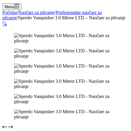
Menu
Početna
/
Naočare za plivanje
/
Profesionalne naočare za
plivanje
/
Speedo Vanquisher 3.0 Mirror LTD – Naočare za plivanje
🔍