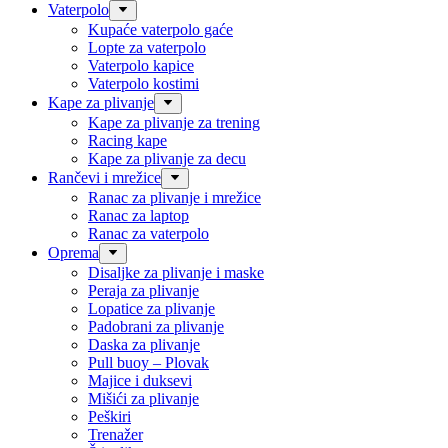
Vaterpolo
Kupaće vaterpolo gaće
Lopte za vaterpolo
Vaterpolo kapice
Vaterpolo kostimi
Kape za plivanje
Kape za plivanje za trening
Racing kape
Kape za plivanje za decu
Rančevi i mrežice
Ranac za plivanje i mrežice
Ranac za laptop
Ranac za vaterpolo
Oprema
Disaljke za plivanje i maske
Peraja za plivanje
Lopatice za plivanje
Padobrani za plivanje
Daska za plivanje
Pull buoy – Plovak
Majice i duksevi
Mišići za plivanje
Peškiri
Trenažer