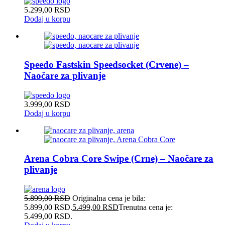
5.299,00
RSD
Dodaj u korpu
Speedo Fastskin Speedsocket (Crvene) –
Naočare za plivanje
3.999,00
RSD
Dodaj u korpu
Arena Cobra Core Swipe (Crne) – Naočare za
plivanje
5.899,00
RSD
Originalna cena je bila:
5.899,00 RSD.
5.499,00
RSD
Trenutna cena je:
5.499,00 RSD.