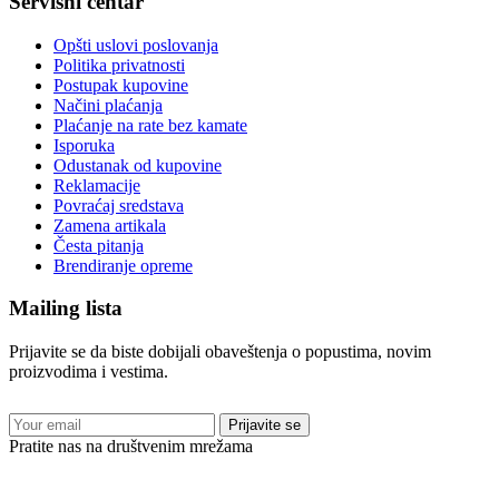
Servisni centar
Opšti uslovi poslovanja
Politika privatnosti
Postupak kupovine
Načini plaćanja
Plaćanje na rate bez kamate
Isporuka
Odustanak od kupovine
Reklamacije
Povraćaj sredstava
Zamena artikala
Česta pitanja
Brendiranje opreme
Mailing lista
Prijavite se da biste dobijali obaveštenja o popustima, novim
proizvodima i vestima.
Prijavite se
Pratite nas na društvenim mrežama