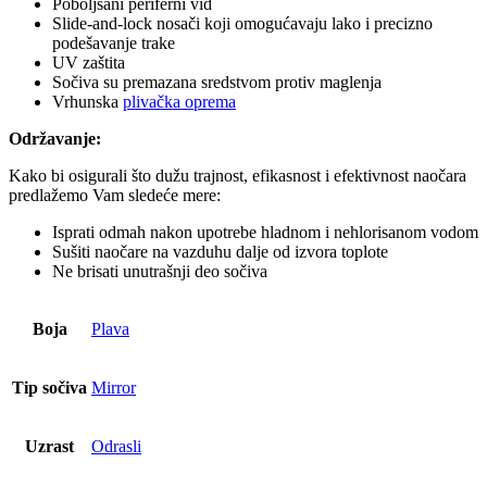
Poboljšani periferni vid
Slide-and-lock nosači koji omogućavaju lako i precizno
podešavanje trake
UV zaštita
Sočiva su premazana sredstvom protiv maglenja
Vrhunska
plivačka oprema
Održavanje:
Kako bi osigurali što dužu trajnost, efikasnost i efektivnost naočara
predlažemo Vam sledeće mere:
Isprati odmah nakon upotrebe hladnom i nehlorisanom vodom
Sušiti naočare na vazduhu dalje od izvora toplote
Ne brisati unutrašnji deo sočiva
Boja
Plava
Tip sočiva
Mirror
Uzrast
Odrasli